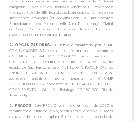
trabalhos concorrerão e serão avaliados dentro de 07 (sete)
categorias: (I) Medicina de Precisão e Genômica; (II) Prevenção e
Promoção à Saúde; (III) Tecnologias Diagnósticas; (IV) Terapias e
Tratamentos Inovadores; (V) Medicina Social; (VI) Engajamento e
Empoderamento do Paciente; (VII) IA na Transformação Digital
em Saúde. Podem concorrer trabalhos de todos os domínios e
especialidades da medicina e da saúde.
2. ORGANIZADORAS.
O Prêmio é organizado pela ABRIL
COMUNICAÇÕES S.A., sociedade anônima inscrita perante o
CNPJ-MF sob o nº 44.597.052/0001-62, com sede na R. Cerro
Corá, 2175 - Vila Romana, São Paulo - SP, 05061-450, no
estado de São Paulo, e pelo INSTITUTO ONCOCLINICAS DE
ENSINO, PESQUISA E EDUCACAO MEDICA CONTINUADA,
sociedade anônima inscrita perante o CNPJ-MF
22.132.100/0001-04, com sede no PR BOTAFOGO – Nº 300 –
COMPLEMENTO - SAL 401, Botafogo, 22.250-905, Rio de
Janeiro - Rj.
3. PRAZOS
. Este PRÊMIO terá início em abril de 2025 e
término em outubro de 2025, ocasião em que serão divulgados
os resultados, e contemplará 3 (três) etapas: (I) período de
indicação de participantes pelas ORGANIZADORAS através de
curadoria da revista VEJA SAÚDE; (II) período de triagem e
análise pelo júri técnico; e (III) eleição dos vencedores por