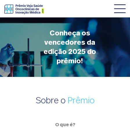
SOBRE O PRÊMIO
Conheça os
CATEGORIAS
vencedores da
NOTÍCIAS
edição 2025 do
prêmio!
REGULAMENTO
Sobre o
Prêmio
O que é?