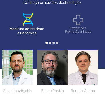
acessibilidade, a qualidade do atendimento e a eficiência
Conheça os jurados desta edição.
operacional.
Prevenção e
Medicina de Precisão
Promoção à Saúde
e Genômica
Osvaldo Artigalás
Salmo Raskin
Renato Cunha