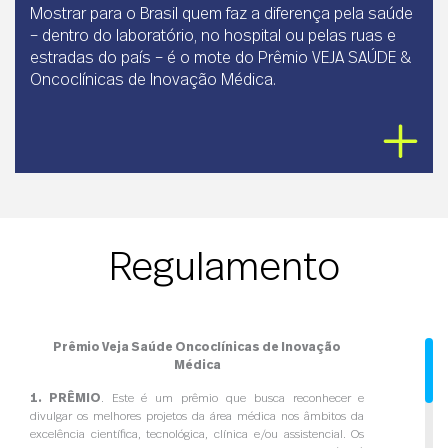
Mostrar para o Brasil quem faz a diferença pela saúde
– dentro do laboratório, no hospital ou pelas ruas e
estradas do país – é o mote do Prêmio VEJA SAÚDE &
Oncoclínicas de Inovação Médica.
Regulamento
Prêmio Veja Saúde Oncoclínicas de Inovação
Médica
1. PRÊMIO
. Este é um prêmio que busca reconhecer e
divulgar os melhores projetos da área médica nos âmbitos da
excelência científica, tecnológica, clínica e/ou assistencial. Os