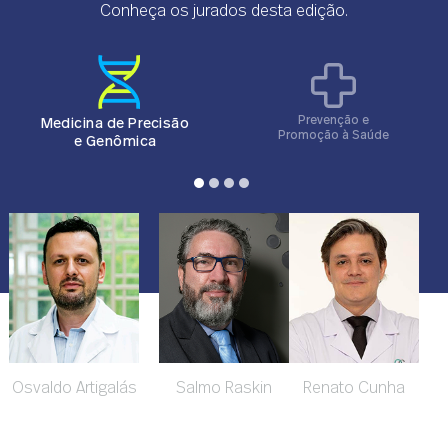
acessibilidade, a qualidade do atendimento e a eficiência
Conheça os jurados desta edição.
operacional.
Prevenção e
Medicina de Precisão
Promoção à Saúde
e Genômica
Osvaldo Artigalás
Salmo Raskin
Renato Cunha