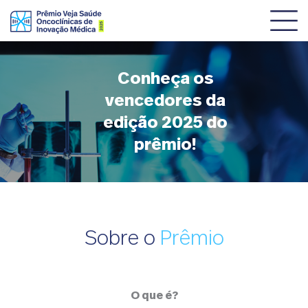
SOBRE O PRÊMIO
Conheça os
CATEGORIAS
vencedores da
NOTÍCIAS
edição 2025 do
prêmio!
REGULAMENTO
Sobre o
Prêmio
O que é?