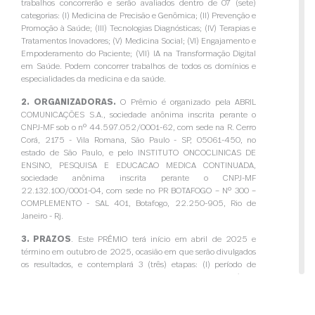
trabalhos concorrerão e serão avaliados dentro de 07 (sete)
categorias: (I) Medicina de Precisão e Genômica; (II) Prevenção e
Promoção à Saúde; (III) Tecnologias Diagnósticas; (IV) Terapias e
Tratamentos Inovadores; (V) Medicina Social; (VI) Engajamento e
Empoderamento do Paciente; (VII) IA na Transformação Digital
em Saúde. Podem concorrer trabalhos de todos os domínios e
especialidades da medicina e da saúde.
2. ORGANIZADORAS.
O Prêmio é organizado pela ABRIL
COMUNICAÇÕES S.A., sociedade anônima inscrita perante o
CNPJ-MF sob o nº 44.597.052/0001-62, com sede na R. Cerro
Corá, 2175 - Vila Romana, São Paulo - SP, 05061-450, no
estado de São Paulo, e pelo INSTITUTO ONCOCLINICAS DE
ENSINO, PESQUISA E EDUCACAO MEDICA CONTINUADA,
sociedade anônima inscrita perante o CNPJ-MF
22.132.100/0001-04, com sede no PR BOTAFOGO – Nº 300 –
COMPLEMENTO - SAL 401, Botafogo, 22.250-905, Rio de
Janeiro - Rj.
3. PRAZOS
. Este PRÊMIO terá início em abril de 2025 e
término em outubro de 2025, ocasião em que serão divulgados
os resultados, e contemplará 3 (três) etapas: (I) período de
indicação de participantes pelas ORGANIZADORAS através de
curadoria da revista VEJA SAÚDE; (II) período de triagem e
análise pelo júri técnico; e (III) eleição dos vencedores por