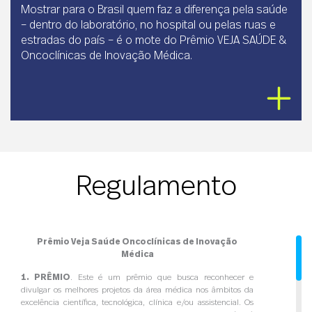
Mostrar para o Brasil quem faz a diferença pela saúde
– dentro do laboratório, no hospital ou pelas ruas e
estradas do país – é o mote do Prêmio VEJA SAÚDE &
Oncoclínicas de Inovação Médica.
Regulamento
Prêmio Veja Saúde Oncoclínicas de Inovação
Médica
1. PRÊMIO
. Este é um prêmio que busca reconhecer e
divulgar os melhores projetos da área médica nos âmbitos da
excelência científica, tecnológica, clínica e/ou assistencial. Os